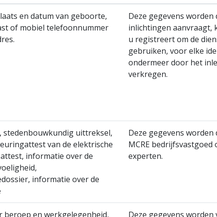
laats en datum van geboorte,
Deze gegevens worden d
 vast of mobiel telefoonnummer
inlichtingen aanvraagt, 
res.
u registreert om de die
gebruiken, voor elke id
ondermeer door het inle
verkregen.
, stedenbouwkundig uittreksel,
Deze gegevens worden do
euringattest van de elektrische
MCRE bedrijfsvastgoed o
C attest, informatie over de
experten.
oeligheid,
edossier, informatie over de
e
r beroep en werkgelegenheid,
Deze gegevens worden v