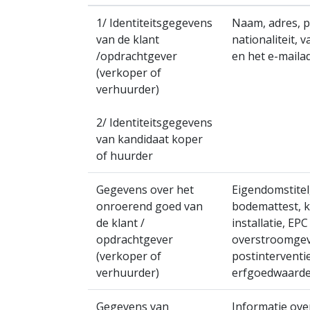
1/ Identiteitsgegevens
Naam, adres, p
van de klant
nationaliteit,
/opdrachtgever
en het e-mailad
(verkoper of
verhuurder)
2/ Identiteitsgegevens
van kandidaat koper
of huurder
Gegevens over het
Eigendomstitel
onroerend goed van
bodemattest, k
de klant /
installatie, EP
opdrachtgever
overstroomgev
(verkoper of
postinterventi
verhuurder)
erfgoedwaard
Gegevens van
Informatie ove