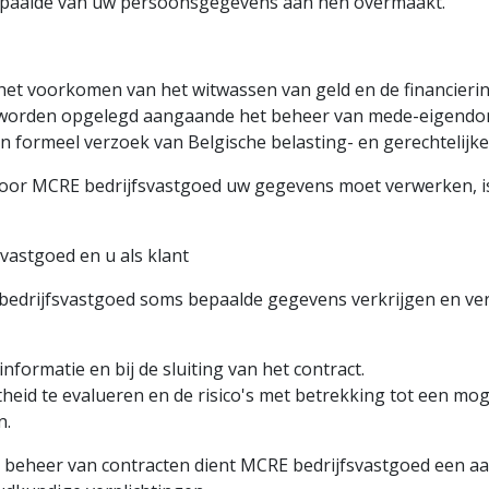
bepaalde van uw persoonsgegevens aan hen overmaakt.
 het voorkomen van het witwassen van geld en de financierin
us worden opgelegd aangaande het beheer van mede-eigend
 formeel verzoek van Belgische belasting- en gerechtelijke 
arvoor MCRE bedrijfsvastgoed uw gegevens moet verwerken, is
vastgoed en u als klant
E bedrijfsvastgoed soms bepaalde gegevens verkrijgen en 
informatie en bij de sluiting van het contract.
heid te evalueren en de risico's met betrekking tot een mogel
n.
t beheer van contracten dient MCRE bedrijfsvastgoed een aa