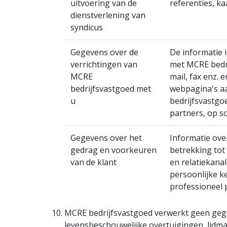
uitvoering van de
referenties, k
dienstverlening van
syndicus
Gegevens over de
De informatie 
verrichtingen van
met MCRE bedri
MCRE
mail, fax enz. 
bedrijfsvastgoed met
webpagina's 
u
bedrijfsvastgo
partners, op s
Gegevens over het
Informatie ov
gedrag en voorkeuren
betrekking tot
van de klant
en relatiekana
persoonlijke ke
professioneel p
MCRE bedrijfsvastgoed verwerkt geen gegev
levensbeschouwelijke overtuigingen, lidm