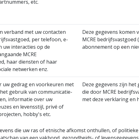
aartnummers, etc.
in verband met uw contacten
Deze gegevens komen va
jfsvastgoed, per telefoon, e-
MCRE bedrijfsvastgoed 
en uw interacties op de
abonnement op een nieuw
aangaande MCRE
ed, haar diensten of haar
ociale netwerken enz.
er uw gedrag en voorkeuren met
Deze gegevens zijn het 
 het gebruik van communicatie-
die door MCRE bedrijfsv
len, informatie over uw
met deze verklaring en h
uzes en levensstijl, privé of
rojecten, hobby's etc.
ens die uw ras of etnische afkomst onthullen, of politieke 
aatschap van een vakbond, gezondheids- of levensgegevens 