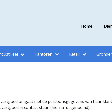
Home
Die
ndustriëel
Kantoren
Retail
Gronde
jfsvastgoed omgaat met de persoonsgegevens van haar klante
svastgoed in contact staan (hierna 'u' genoemd).