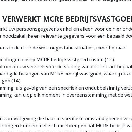
N VERWERKT MCRE BEDRIJFSVASTGO
rkt uw persoonsgegevens enkel en alleen voor de hier on
de noodzakelijke en relevante gegevens voor een bepaald do
ns in de door de wet toegestane situaties, meer bepaald:
ichtingen die op MCRE bedrijfsvastgoed rusten (12.).
of om op uw verzoek vóór de sluiting van dit contract bepaa
aardigde belangen van MCRE bedrijfsvastgoed, waarbij dez
gen (14.).
emming, als gevolg van een specifiek en ondubbelzinnig verz
emming kan u op elk moment in overeenstemming met de wet i
en aan wetgeving die haar in specifieke omstandigheden ve
rplichtingen kunnen met zich meebrengen dat MCRE bedrijf