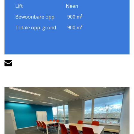
Lift
Neen
Bewoonbare opp.
900 m²
Totale opp. grond
900 m²