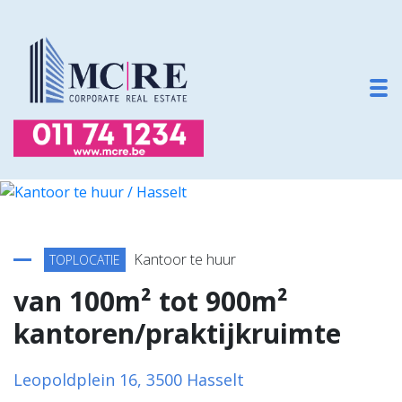
To
Terug naar overzicht
Kantoor te huur
TOPLOCATIE
van 100m² tot 900m²
kantoren/praktijkruimte
Leopoldplein 16, 3500 Hasselt