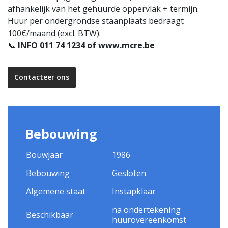
afhankelijk van het gehuurde oppervlak + termijn.
Huur per ondergrondse staanplaats bedraagt
100€/maand (excl. BTW).
📞
INFO 011 74 1234 of www.mcre.be
Contacteer ons
Bebouwing
Bouwjaar
1986
Bebouwing
Gesloten
Algemene staat
Instapklaar
na ondertekening
Beschikbaar
huurovereenkomst