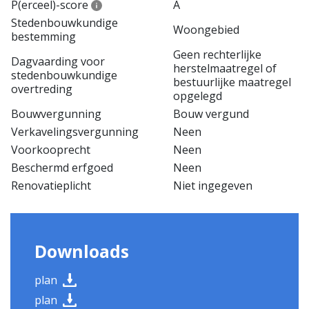
P(erceel)-score
A
Stedenbouwkundige
Woongebied
bestemming
Geen rechterlijke
Dagvaarding voor
herstelmaatregel of
stedenbouwkundige
bestuurlijke maatregel
overtreding
opgelegd
Bouwvergunning
Bouw vergund
Verkavelingsvergunning
Neen
Voorkooprecht
Neen
Beschermd erfgoed
Neen
Renovatieplicht
Niet ingegeven
Downloads
plan
plan