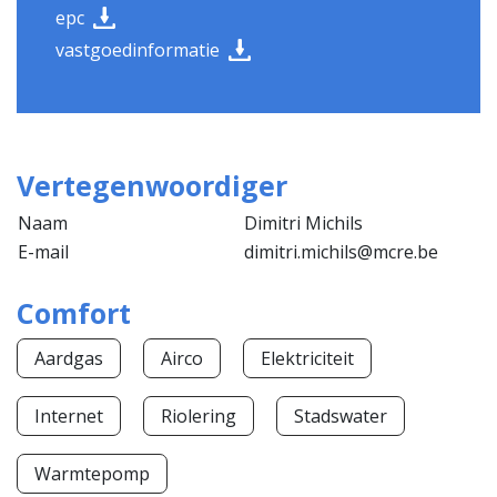
epc
vastgoedinformatie
Vertegenwoordiger
Naam
Dimitri Michils
E-mail
dimitri.michils@mcre.be
Comfort
Aardgas
Airco
Elektriciteit
Internet
Riolering
Stadswater
Warmtepomp