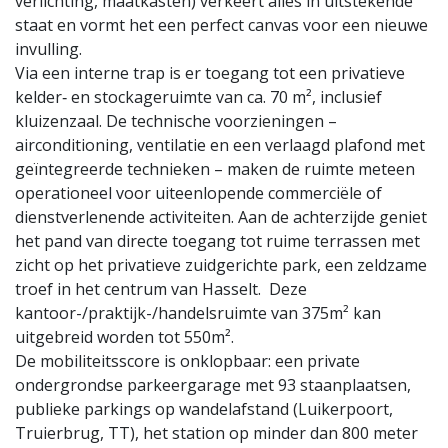
verlichting, maatkasten) verkeert alles in uitstekende
staat en vormt het een perfect canvas voor een nieuwe
invulling.
Via een interne trap is er toegang tot een privatieve
kelder‑ en stockageruimte van ca. 70 m², inclusief
kluizenzaal. De technische voorzieningen –
airconditioning, ventilatie en een verlaagd plafond met
geïntegreerde technieken – maken de ruimte meteen
operationeel voor uiteenlopende commerciële of
dienstverlenende activiteiten. Aan de achterzijde geniet
het pand van directe toegang tot ruime terrassen met
zicht op het privatieve zuidgerichte park, een zeldzame
troef in het centrum van Hasselt. Deze
kantoor-/praktijk-/handelsruimte van 375m² kan
uitgebreid worden tot 550m².
De mobiliteitsscore is onklopbaar: een private
ondergrondse parkeergarage met 93 staanplaatsen,
publieke parkings op wandelafstand (Luikerpoort,
Truierbrug, TT), het station op minder dan 800 meter