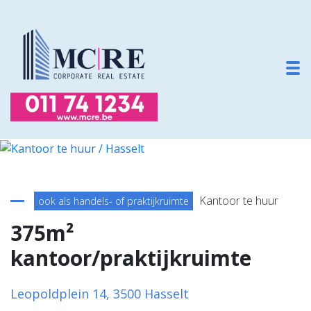
To
Terug naar overzicht
Kantoor te huur
ook als handels- of praktijkruimte
375m²
kantoor/praktijkruimte
Leopoldplein 14, 3500 Hasselt