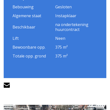
Bebouwing
Gesloten
Algemene staat
Instapklaar
na ondertekening
Beschikbaar
huurcontract
Lift
Neen
Bewoonbare opp.
375 m²
Totale opp. grond
375 m²