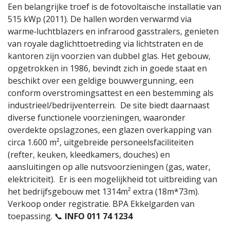
Een belangrijke troef is de fotovoltaïsche installatie van
515 kWp (2011). De hallen worden verwarmd via
warme‑luchtblazers en infrarood gasstralers, genieten
van royale daglichttoetreding via lichtstraten en de
kantoren zijn voorzien van dubbel glas. Het gebouw,
opgetrokken in 1986, bevindt zich in goede staat en
beschikt over een geldige bouwvergunning, een
conform overstromingsattest en een bestemming als
industrieel/bedrijventerrein. De site biedt daarnaast
diverse functionele voorzieningen, waaronder
overdekte opslagzones, een glazen overkapping van
circa 1.600 m², uitgebreide personeelsfaciliteiten
(refter, keuken, kleedkamers, douches) en
aansluitingen op alle nutsvoorzieningen (gas, water,
elektriciteit). Er is een mogelijkheid tot uitbreiding van
het bedrijfsgebouw met 1314m² extra (18m*73m).
Verkoop onder registratie. BPA Ekkelgarden van
toepassing. 📞
INFO 011 74 1234