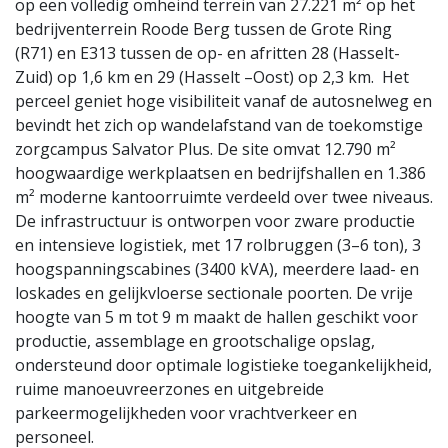
op een volledig omheind terrein van 27.221 m² op het
bedrijventerrein Roode Berg tussen de Grote Ring
(R71) en E313 tussen de op- en afritten 28 (Hasselt-
Zuid) op 1,6 km en 29 (Hasselt –Oost) op 2,3 km. Het
perceel geniet hoge visibiliteit vanaf de autosnelweg en
bevindt het zich op wandelafstand van de toekomstige
zorgcampus Salvator Plus. De site omvat 12.790 m²
hoogwaardige werkplaatsen en bedrijfshallen en 1.386
m² moderne kantoorruimte verdeeld over twee niveaus.
De infrastructuur is ontworpen voor zware productie
en intensieve logistiek, met 17 rolbruggen (3–6 ton), 3
hoogspanningscabines (3400 kVA), meerdere laad- en
loskades en gelijkvloerse sectionale poorten. De vrije
hoogte van 5 m tot 9 m maakt de hallen geschikt voor
productie, assemblage en grootschalige opslag,
ondersteund door optimale logistieke toegankelijkheid,
ruime manoeuvreerzones en uitgebreide
parkeermogelijkheden voor vrachtverkeer en
personeel.