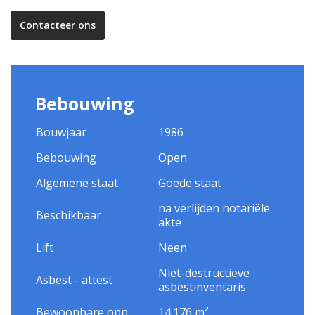
Contacteer ons
Bebouwing
Bouwjaar
1986
Bebouwing
Open
Algemene staat
Goede staat
na verlijden notariële
Beschikbaar
akte
Lift
Neen
Niet-destructieve
Asbest - attest
asbestinventaris
Bewoonbare opp.
14.176 m²