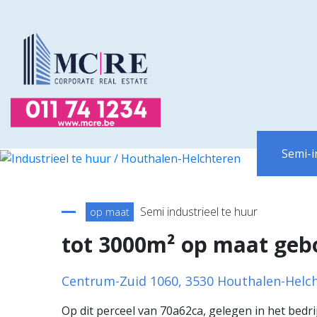
Terug naar overzicht
Semi-i
Semi industrieel te huur
op maat
tot 3000m² op maat ge
Centrum-Zuid 1060, 3530 Houthalen-Helc
Op dit perceel van 70a62ca, gelegen in het bedr