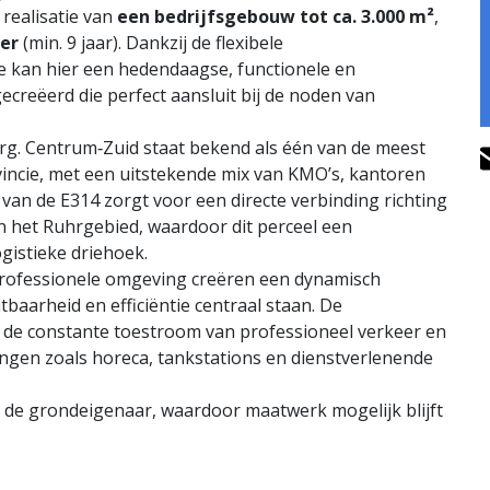
 realisatie van
een bedrijfsgebouw tot ca. 3.000 m²
,
der
(min. 9 jaar). Dankzij de flexibele
 kan hier een hedendaagse, functionele en
ecreëerd die perfect aansluit bij de noden van
urg. Centrum‑Zuid staat bekend als één van de meest
ncie, met een uitstekende mix van KMO’s, kantoren
d van de E314 zorgt voor een directe verbinding richting
n het Ruhrgebied, waardoor dit perceel een
gistieke driehoek.
professionele omgeving creëren een dynamisch
aarheid en efficiëntie centraal staan. De
zij de constante toestroom van professioneel verkeer en
gen zoals horeca, tankstations en dienstverlenende
de grondeigenaar, waardoor maatwerk mogelijk blijft