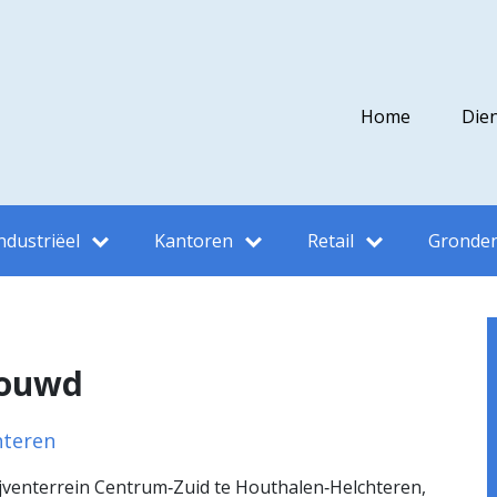
Home
Die
ndustriëel
Kantoren
Retail
Gronde
bouwd
hteren
ijventerrein Centrum‑Zuid te Houthalen‑Helchteren,