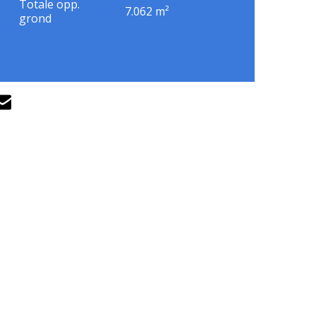
Totale opp.
7.062 m²
grond