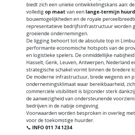
biedt zich een unieke ontwikkelingskans aan: de
volledig
op maat
van een
lange‑termijn huur
bouwmogelijkheden en de royale perceelbreedte
representatieve bedrijfsinfrastructuur worden g
groeiende ondernemingen.
De ligging behoort tot de absolute top in Limb
performante economische hotspots van de provi
en logistieke spelers. De onmiddellijke nabijhei
Hasselt, Genk, Leuven, Antwerpen, Nederland e
strategische schakel vormt binnen de bredere lo
De moderne infrastructuur, brede wegenis en 
ondernemingsklimaat waar bereikbaarheid, zichtb
commerciële visibiliteit is bijzonder sterk dank
de aanwezigheid van ondersteunende voorzienin
bedrijven in de nabije omgeving.
Voorwaarden worden besproken in overleg met 
voor de toekomstige huurder.
📞
INFO 011 74 1234