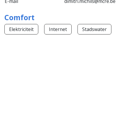
E-mail
dimitri.michils@mcre.be
Comfort
Elektriciteit
Internet
Stadswater