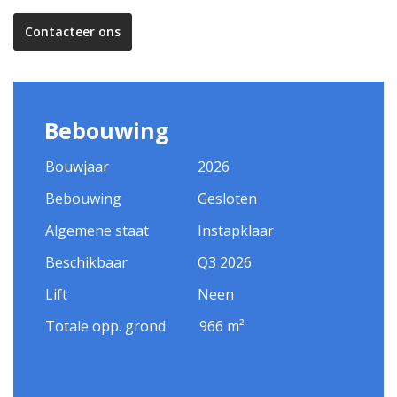
Contacteer ons
Bebouwing
Bouwjaar
2026
Bebouwing
Gesloten
Algemene staat
Instapklaar
Beschikbaar
Q3 2026
Lift
Neen
Totale opp. grond
966 m²