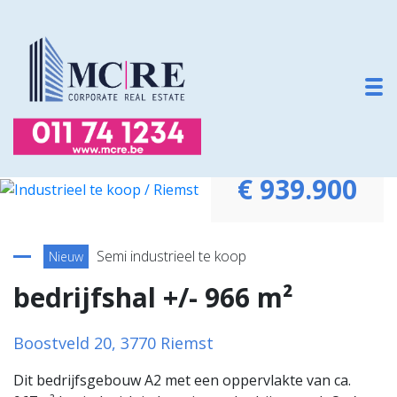
To
€ 939.900
Terug naar overzicht
Semi industrieel te koop
Nieuw
bedrijfshal +/- 966 m²
Boostveld 20, 3770 Riemst
Dit bedrijfsgebouw A2 met een oppervlakte van ca.