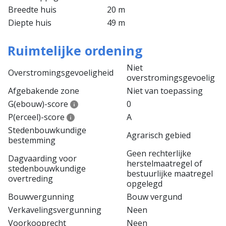
Breedte huis
20 m
Diepte huis
49 m
Ruimtelijke ordening
Niet
Overstromingsgevoeligheid
overstromingsgevoelig
Afgebakende zone
Niet van toepassing
G(ebouw)-score
0
P(erceel)-score
A
Stedenbouwkundige
Agrarisch gebied
bestemming
Geen rechterlijke
Dagvaarding voor
herstelmaatregel of
stedenbouwkundige
bestuurlijke maatregel
overtreding
opgelegd
Bouwvergunning
Bouw vergund
Verkavelingsvergunning
Neen
Voorkooprecht
Neen