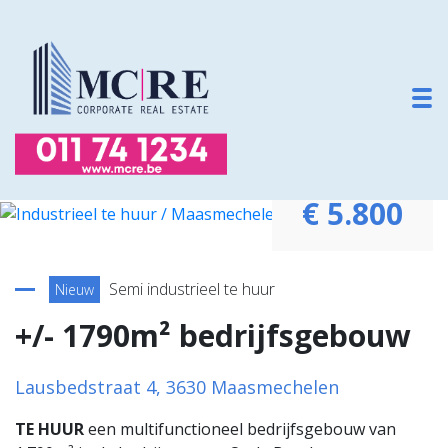
To
€ 5.800
Terug naar overzicht
Semi industrieel te huur
Nieuw
+/- 1790m² bedrijfsgebouw
Lausbedstraat 4, 3630 Maasmechelen
TE HUUR
een multifunctioneel bedrijfsgebouw van