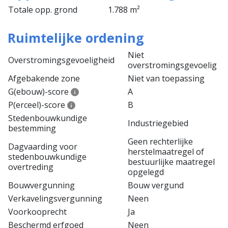
Totale opp. grond
1.788 m²
Ruimtelijke ordening
Niet
Overstromingsgevoeligheid
overstromingsgevoelig
Afgebakende zone
Niet van toepassing
G(ebouw)-score
A
P(erceel)-score
B
Stedenbouwkundige
Industriegebied
bestemming
Geen rechterlijke
Dagvaarding voor
herstelmaatregel of
stedenbouwkundige
bestuurlijke maatregel
overtreding
opgelegd
Bouwvergunning
Bouw vergund
Verkavelingsvergunning
Neen
Voorkooprecht
Ja
Beschermd erfgoed
Neen