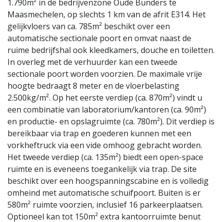
1.790m² in de bedrijvenzone Oude Bunders te
Maasmechelen, op slechts 1 km van de afrit E314. Het
gelijkvloers van ca. 785m² beschikt over een
automatische sectionale poort en omvat naast de
ruime bedrijfshal ook kleedkamers, douche en toiletten.
In overleg met de verhuurder kan een tweede
sectionale poort worden voorzien. De maximale vrije
hoogte bedraagt 8 meter en de vloerbelasting
2.500kg/m². Op het eerste verdiep (ca. 870m²) vindt u
een combinatie van laboratorium/kantoren (ca. 90m²)
en productie- en opslagruimte (ca. 780m²). Dit verdiep is
bereikbaar via trap en goederen kunnen met een
vorkheftruck via een vide omhoog gebracht worden.
Het tweede verdiep (ca. 135m²) biedt een open-space
ruimte en is eveneens toegankelijk via trap. De site
beschikt over een hoogspanningscabine en is volledig
omheind met automatische schuifpoort. Buiten is er
580m² ruimte voorzien, inclusief 16 parkeerplaatsen.
Optioneel kan tot 150m² extra kantoorruimte benut