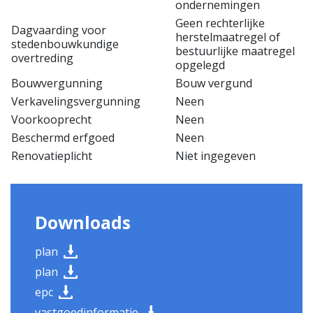
ondernemingen
Geen rechterlijke
Dagvaarding voor
herstelmaatregel of
stedenbouwkundige
bestuurlijke maatregel
overtreding
opgelegd
Bouwvergunning
Bouw vergund
Verkavelingsvergunning
Neen
Voorkooprecht
Neen
Beschermd erfgoed
Neen
Renovatieplicht
Niet ingegeven
Downloads
plan
plan
epc
vastgoedinformatie