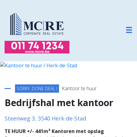
To
Terug naar overzicht
Kantoor te huur
SORRY, DONE DEAL !
Bedrijfshal met kantoor
Steenweg 3, 3540 Herk-de-Stad
TE HUUR +/- 441m² Kantoren met opslag