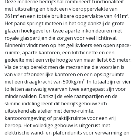
Deze moderne bedrijfshal combineert functionaliteit
met uitstraling en biedt een vloeroppervlakte van
261m² en een totale bruikbare oppervlakte van 441m².
Het pand springt meteen in het oog dankzij de grote
glazen hoekgevel en twee aparte inkomdeuren met
royale glaspartijen die zorgen voor veel lichtinval.
Binnenin vindt men op het gelijkvloers een open space-
ruimte, aparte kantoren, een kitchenette en een
gedeelte met een vrije hoogte van maar liefst 6,5 meter.
Via de trap bereikt men de mezzanine die voorzien is
van vier afzonderlijke kantoren en een opslagruimte
met een draagkracht van 500kg/m². In totaal zijn er vier
toiletten aanwezig waarvan twee aangepast zijn voor
mindervaliden. Dankzij de vele raampartijen en de
slimme indeling leent dit bedrijfsgebouw zich
uitstekend als atelier met demo-ruimte,
kantooromgeving of praktijkruimte voor een vrij
beroep. Het volledige gebouw is uitgerust met
elektrische wand- en plafondunits voor verwarming en