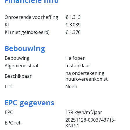
Onroerende voorheffing
€ 1.313
KI
€ 3.089
KI (niet geïndexeerd)
€ 1.376
Bebouwing
Bebouwing
Halfopen
Algemene staat
Instapklaar
na ondertekening
Beschikbaar
huurovereenkomst
Lift
Neen
EPC gegevens
2
EPC
179 kWh/m
/jaar
20251128-0003743715-
EPC ref.
KNR-1