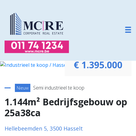
To
€ 1.395.000
Terug naar overzicht
Semi industrieel te koop
Nieuw
1.144m² Bedrijfsgebouw op
25a38ca
Hellebeemden 5, 3500 Hasselt