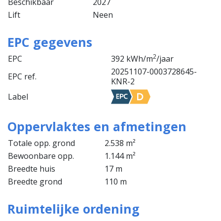
Beschikbaar
2027
Lift
Neen
EPC gegevens
2
EPC
392 kWh/m
/jaar
20251107-0003728645-
EPC ref.
KNR-2
Label
Oppervlaktes en afmetingen
Totale opp. grond
2.538 m²
Bewoonbare opp.
1.144 m²
Breedte huis
17 m
Breedte grond
110 m
Ruimtelijke ordening