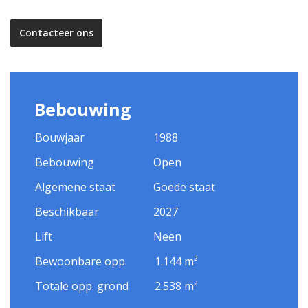
Contacteer ons
Bebouwing
Bouwjaar
1988
Bebouwing
Open
Algemene staat
Goede staat
Beschikbaar
2027
Lift
Neen
Bewoonbare opp.
1.144 m²
Totale opp. grond
2.538 m²