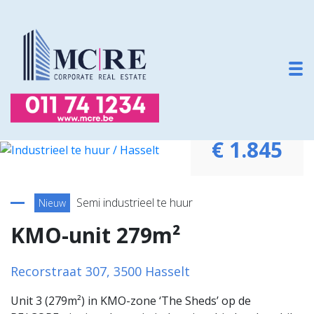
To
€ 1.845
Terug naar overzicht
Semi industrieel te huur
Nieuw
KMO-unit 279m²
Recorstraat 307, 3500 Hasselt
Unit 3 (279m²) in KMO-zone ‘The Sheds’ op de