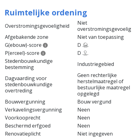
Ruimtelijke ordening
Niet
Overstromingsgevoeligheid
overstromingsgevoelig
Afgebakende zone
Niet van toepassing
G(ebouw)-score
D
P(erceel)-score
D
Stedenbouwkundige
Industriegebied
bestemming
Geen rechterlijke
Dagvaarding voor
herstelmaatregel of
stedenbouwkundige
bestuurlijke maatregel
overtreding
opgelegd
Bouwvergunning
Bouw vergund
Verkavelingsvergunning
Neen
Voorkooprecht
Neen
Beschermd erfgoed
Neen
Renovatieplicht
Niet ingegeven