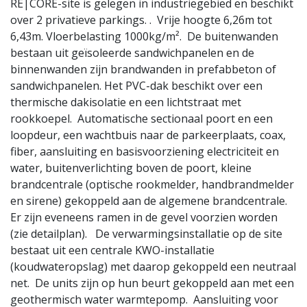
RE|CORE-site is gelegen in industriegebied en beschikt
over 2 privatieve parkings. . Vrije hoogte 6,26m tot
6,43m. Vloerbelasting 1000kg/m². De buitenwanden
bestaan uit geïsoleerde sandwichpanelen en de
binnenwanden zijn brandwanden in prefabbeton of
sandwichpanelen. Het PVC-dak beschikt over een
thermische dakisolatie en een lichtstraat met
rookkoepel. Automatische sectionaal poort en een
loopdeur, een wachtbuis naar de parkeerplaats, coax,
fiber, aansluiting en basisvoorziening electriciteit en
water, buitenverlichting boven de poort, kleine
brandcentrale (optische rookmelder, handbrandmelder
en sirene) gekoppeld aan de algemene brandcentrale.
Er zijn eveneens ramen in de gevel voorzien worden
(zie detailplan). De verwarmingsinstallatie op de site
bestaat uit een centrale KWO-installatie
(koudwateropslag) met daarop gekoppeld een neutraal
net. De units zijn op hun beurt gekoppeld aan met een
geothermisch water warmtepomp. Aansluiting voor