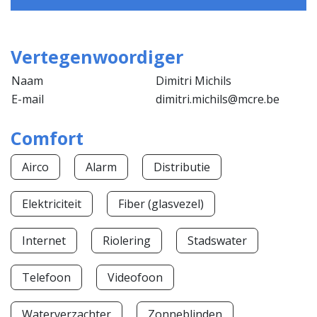
Vertegenwoordiger
Naam
Dimitri Michils
E-mail
dimitri.michils@mcre.be
Comfort
Airco
Alarm
Distributie
Elektriciteit
Fiber (glasvezel)
Internet
Riolering
Stadswater
Telefoon
Videofoon
Waterverzachter
Zonneblinden