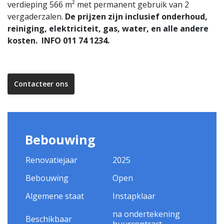
verdieping 566 m² met permanent gebruik van 2
vergaderzalen.
De prijzen zijn inclusief onderhoud,
reiniging, elektriciteit, gas, water, en alle andere
kosten. INFO 011 74 1234.
Contacteer ons
Bebouwing
Renovatiejaar
2025
Bebouwing
Open
Algemene staat
Instapklaar
na ondertekening
Beschikbaar
huurcontract