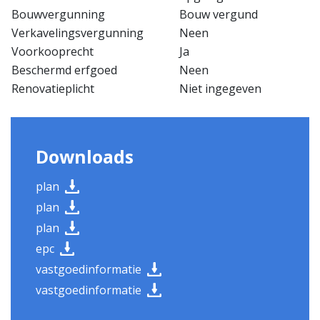
Bouwvergunning
Bouw vergund
Verkavelingsvergunning
Neen
Voorkooprecht
Ja
Beschermd erfgoed
Neen
Renovatieplicht
Niet ingegeven
Downloads
plan
plan
plan
epc
vastgoedinformatie
vastgoedinformatie