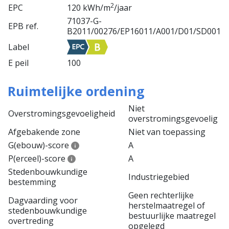
2
EPC
120 kWh/m
/jaar
71037-G-
EPB ref.
B2011/00276/EP16011/A001/D01/SD001
Label
E peil
100
Ruimtelijke ordening
Niet
Overstromingsgevoeligheid
overstromingsgevoelig
Afgebakende zone
Niet van toepassing
G(ebouw)-score
A
P(erceel)-score
A
Stedenbouwkundige
Industriegebied
bestemming
Geen rechterlijke
Dagvaarding voor
herstelmaatregel of
stedenbouwkundige
bestuurlijke maatregel
overtreding
opgelegd