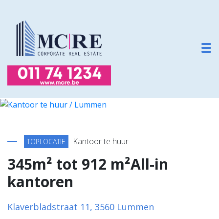
To
Terug naar overzicht
Kantoor te huur
TOPLOCATIE
345m² tot 912 m²All-in
kantoren
Klaverbladstraat 11, 3560 Lummen