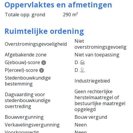
Oppervlaktes en afmetingen
Totale opp. grond
290 m²
Ruimtelijke ordening
Niet
Overstromingsgevoeligheid
overstromingsgevoelig
Afgebakende zone
Niet van toepassing
G(ebouw)-score
D
P(erceel)-score
D
Stedenbouwkundige
Industriegebied
bestemming
Geen rechterlijke
Dagvaarding voor
herstelmaatregel of
stedenbouwkundige
bestuurlijke maatregel
overtreding
opgelegd
Bouwvergunning
Bouw vergund
Verkavelingsvergunning
Neen
Voorkooprecht
Neen