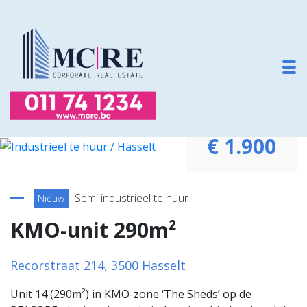
To
€ 1.900
Terug naar overzicht
Semi industrieel te huur
Nieuw
KMO-unit 290m²
Recorstraat 214, 3500 Hasselt
Unit 14 (290m²) in KMO-zone ‘The Sheds’ op de