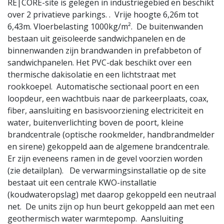
RE|CORE-site is gelegen in industriegebied en beschikt
over 2 privatieve parkings. . Vrije hoogte 6,26m tot
6,43m. Vloerbelasting 1000kg/m². De buitenwanden
bestaan uit geïsoleerde sandwichpanelen en de
binnenwanden zijn brandwanden in prefabbeton of
sandwichpanelen. Het PVC-dak beschikt over een
thermische dakisolatie en een lichtstraat met
rookkoepel. Automatische sectionaal poort en een
loopdeur, een wachtbuis naar de parkeerplaats, coax,
fiber, aansluiting en basisvoorziening electriciteit en
water, buitenverlichting boven de poort, kleine
brandcentrale (optische rookmelder, handbrandmelder
en sirene) gekoppeld aan de algemene brandcentrale.
Er zijn eveneens ramen in de gevel voorzien worden
(zie detailplan). De verwarmingsinstallatie op de site
bestaat uit een centrale KWO-installatie
(koudwateropslag) met daarop gekoppeld een neutraal
net. De units zijn op hun beurt gekoppeld aan met een
geothermisch water warmtepomp. Aansluiting