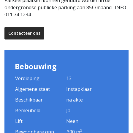
Parkeerplaatsen kunnen gehuurd worden in de
ondergrondse publieke parking aan 85€/maand. INFO
011 74 1234
Contacteer ons
Bebouwing
Verdieping
13
Algemene staat
Instapklaar
Beschikbaar
na akte
Bemeubeld
Ja
Lift
Neen
Bewoonbare opp.
300 m²