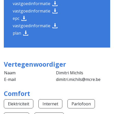
vastgoedinformatie
vastgoedinformatie
epc
vastgoedinformatie
plan
Vertegenwoordiger
Naam
Dimitri Michils
E-mail
dimitri.michils@mcre.be
Comfort
Elektriciteit
Internet
Parlofoon