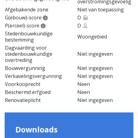
overstromingsgevoelig
Afgebakende zone
Niet van toepassing
G(ebouw)-score
D
P(erceel)-score
D
Stedenbouwkundige
Woongebied
bestemming
Dagvaarding voor
stedenbouwkundige
Niet ingegeven
overtreding
Bouwvergunning
Niet ingegeven
Verkavelingsvergunning
Niet ingegeven
Voorkooprecht
Neen
Beschermd erfgoed
Neen
Renovatieplicht
Niet ingegeven
Downloads