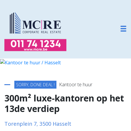
To
Terug naar overzicht
Kantoor te huur
SORRY, DONE DEAL !
300m² luxe-kantoren op het
13de verdiep
Torenplein 7, 3500 Hasselt