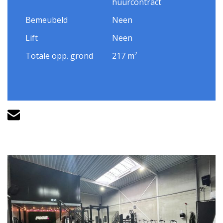
huurcontract
Bemeubeld
Neen
Lift
Neen
Totale opp. grond
217 m²