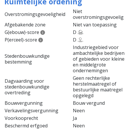
Ruimtelijke ordening
Niet
Overstromingsgevoeligheid
overstromingsgevoelig
Afgebakende zone
Niet van toepassing
G(ebouw)-score
D
P(erceel)-score
D
Industriegebied voor
ambachtelijke bedrijven
Stedenbouwkundige
of gebieden voor kleine
bestemming
en middelgrote
ondernemingen
Geen rechterlijke
Dagvaarding voor
herstelmaatregel of
stedenbouwkundige
bestuurlijke maatregel
overtreding
opgelegd
Bouwvergunning
Bouw vergund
Verkavelingsvergunning
Neen
Voorkooprecht
Ja
Beschermd erfgoed
Neen