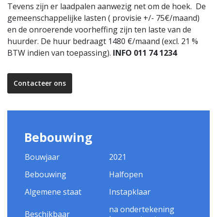
Tevens zijn er laadpalen aanwezig net om de hoek. De
gemeenschappelijke lasten ( provisie +/- 75€/maand)
en de onroerende voorheffing zijn ten laste van de
huurder. De huur bedraagt 1480 €/maand (excl. 21 %
BTW indien van toepassing).
INFO 011 74 1234
Contacteer ons
Bebouwing
Bouwjaar
2021
Bebouwing
Halfopen
Algemene staat
Instapklaar
na ondertekening
Beschikbaar