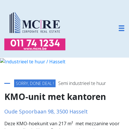
To
Terug naar overzicht
Semi industrieel te huur
SORRY, DONE DEAL !
KMO-unit met kantoren
Oude Spoorbaan 98, 3500 Hasselt
Deze KMO-hoekunit van 217 m² met mezzanine voor